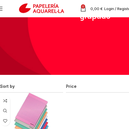
0
0,00
€
Login / Regist
grapado
Inicio
Productos etiquetados “grapado”
Sort by
Price