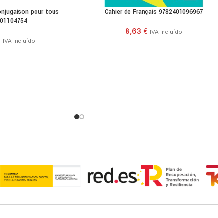
onjugaison pour tous
Cahier de Français 9782401096967
 AL CARRITO
AÑADIR AL CARRITO
01104754
8,63
€
IVA incluído
€
IVA incluído