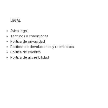
LEGAL
Aviso legal
Términos y condiciones
Política de privacidad
Políticas de devoluciones y reembolsos
Política de cookies
Política de accesibilidad