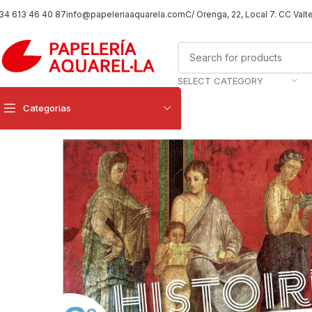
34 613 46 40 87
i
nfo@papeleriaaquarela.com
C/ Orenga, 22, Local 7. CC Valt
SELECT CATEGORY
Categorias